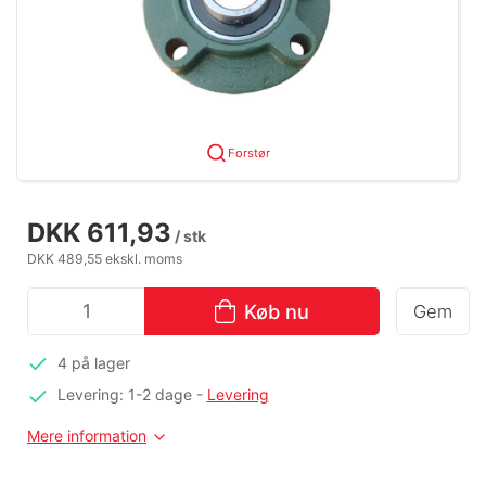
Forstør
DKK 611,93
/ stk
DKK 489,55 ekskl. moms
Køb nu
Gem
4 på lager
Levering: 1-2 dage
-
Levering
Mere information