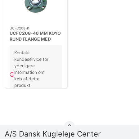
UCFC208-K
UCFC208-40 MM KOYO
RUND FLANGE MED
LEJE
Kontakt
kundeservice for
yderligere
information om
Ikke på lager
køb af dette
produkt.
A/S Dansk Kugleleje Center