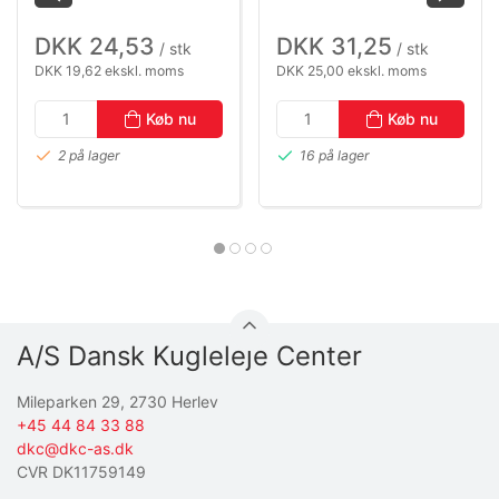
DKK 24,53
DKK 31,25
/ stk
/ stk
DKK 19,62 ekskl. moms
DKK 25,00 ekskl. moms
Køb nu
Køb nu
2 på lager
16 på lager
A/S Dansk Kugleleje Center
Mileparken 29, 2730 Herlev
+45 44 84 33 88
dkc@dkc-as.dk
CVR DK11759149