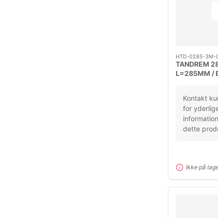
HTD-0285-3M-
TANDREM 2
L=285MM /
DELING=3M
Kontakt ku
for yderlig
informatio
dette prod
Ikke på lag