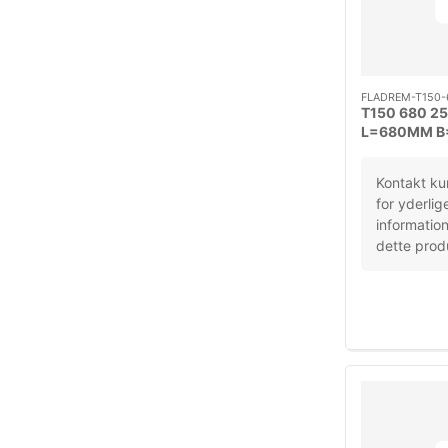
FLADREM-T150-
T150 680 
L=680MM B
RUBBER
Kontakt ku
for yderlig
informatio
dette prod