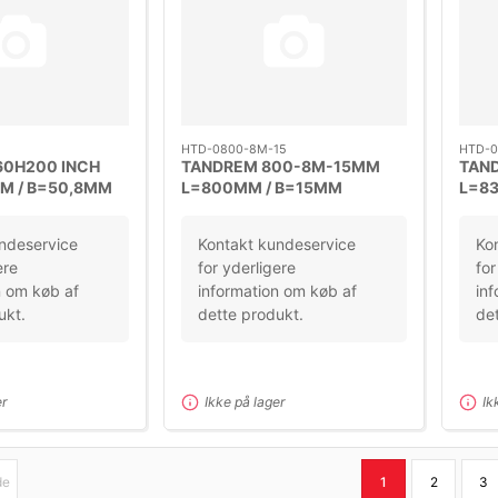
HTD-0800-8M-15
HTD-0
60H200 INCH
TANDREM 800-8M-15MM
TAN
M / B=50,8MM
L=800MM / B=15MM
L=8
7MM
DELING=8M
DEL
ndeservice
Kontakt kundeservice
Ko
ere
for yderligere
for
n om køb af
information om køb af
inf
ukt.
dette produkt.
det
er
Ikke på lager
Ik
de
1
2
3