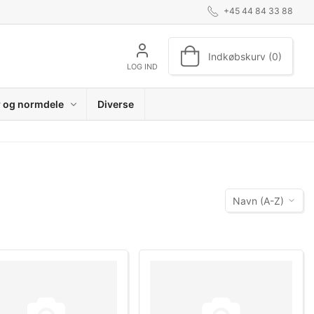
+45 44 84 33 88
Indkøbskurv (0)
LOG IND
r og normdele
Diverse
Navn (A-Z)