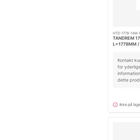
HTD-1778-14M-
TANDREM 1
L=1778MM 
DELING=14
Kontakt ku
for yderlig
informatio
dette prod
Ikke på lag