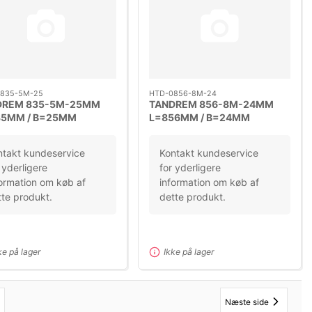
835-5M-25
HTD-0856-8M-24
DREM 835-5M-25MM
TANDREM 856-8M-24MM
35MM / B=25MM
L=856MM / B=24MM
ING=5M
DELING=8M
ntakt kundeservice
Kontakt kundeservice
 yderligere
for yderligere
ormation om køb af
information om køb af
te produkt.
dette produkt.
ke på lager
Ikke på lager
Næste side