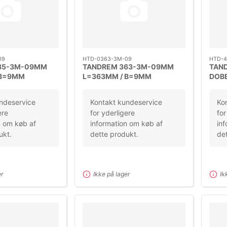
09
HTD-0363-3M-09
HTD-4
85-3M-09MM
TANDREM 363-3M-09MM
TAN
 B=9MM
L=363MM / B=9MM
DOB
DELING=3M
ndeservice
Kontakt kundeservice
Ko
ere
for yderligere
for
n om køb af
information om køb af
inf
ukt.
dette produkt.
det
er
Ikke på lager
Ik