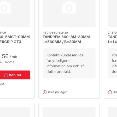
T-09
HTD-0560-8M-30
ZR570
30-5MGT-09MM
TANDREM 560-8M-30MM
TAN
ERGRIP GT3
L=560MM / B=30MM
L=14
DELING-8M
DELI
Kontakt kundeservice
Ko
,56
/ stk
for yderligere
for
skl. moms
information om køb af
inf
dette produkt.
det
Køb nu
ager
Ikke på lager
Ik