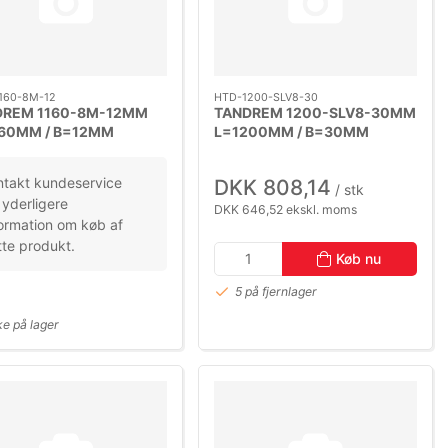
160-8M-12
HTD-1200-SLV8-30
DREM 1160-8M-12MM
TANDREM 1200-SLV8-30MM
60MM / B=12MM
L=1200MM / B=30MM
ING=8M
DELING=8M
ntakt kundeservice
DKK 808,14
/ stk
 yderligere
DKK 646,52 ekskl. moms
ormation om køb af
te produkt.
Køb nu
5 på fjernlager
ke på lager