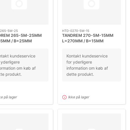
265-5M-25
HTD-0270-5M-15
DREM 265-5M-25MM
TANDREM 270-5M-15MM
65MM / B=25MM
L=270MM / B=15MM
ING=5M
DELING=5M
ntakt kundeservice
Kontakt kundeservice
 yderligere
for yderligere
ormation om køb af
information om køb af
te produkt.
dette produkt.
ke på lager
Ikke på lager