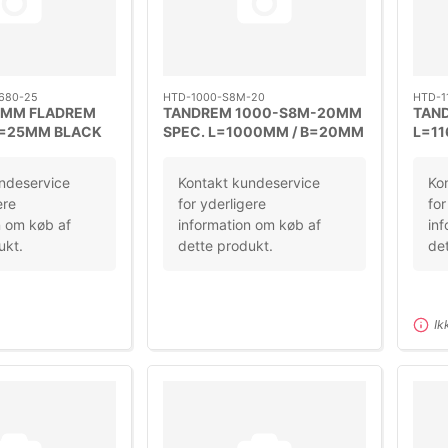
680-25
HTD-1000-S8M-20
HTD-1
25MM FLADREM
TANDREM 1000-S8M-20MM
TAN
=25MM BLACK
SPEC. L=1000MM / B=20MM
L=11
DELING=S8M
DEL
ndeservice
Kontakt kundeservice
Ko
ere
for yderligere
for
n om køb af
information om køb af
inf
ukt.
dette produkt.
det
Ik