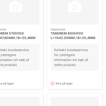
H100
ZR600H100
DREM 570H100
TANDREM 600H100
47,80MM / B=25,4MM
L=1542.00MM / B=25,4MM
NG 12,7MM
DELING 12,7MM
ntakt kundeservice
Kontakt kundeservice
 yderligere
for yderligere
ormation om køb af
information om køb af
te produkt.
dette produkt.
ke på lager
Ikke på lager