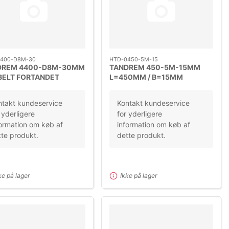
400-D8M-30
HTD-0450-5M-15
DREM 4400-D8M-30MM
TANDREM 450-5M-15MM
BELT FORTANDET
L=450MM / B=15MM
DELING=5M
ntakt kundeservice
Kontakt kundeservice
 yderligere
for yderligere
ormation om køb af
information om køb af
te produkt.
dette produkt.
ke på lager
Ikke på lager