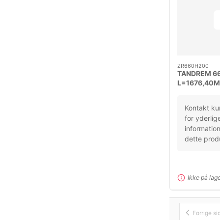
ZR660H200
TANDREM 6
L=1676,40M
DELING 12,
Kontakt ku
for yderlig
informatio
dette prod
Ikke på lag
Forrige si