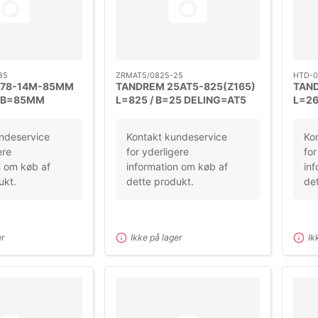
85
ZRMAT5/0825-25
HTD-0
778-14M-85MM
TANDREM 25AT5-825(Z165)
TAN
/ B=85MM
L=825 / B=25 DELING=AT5
L=2
M
DEL
ndeservice
Kontakt kundeservice
Ko
ere
for yderligere
for
n om køb af
information om køb af
inf
ukt.
dette produkt.
det
er
Ikke på lager
Ik