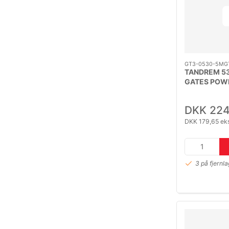
GT3-0530-5MG
TANDREM 5
GATES POW
DKK 224
DKK 179,65 ek
3 på fjernl