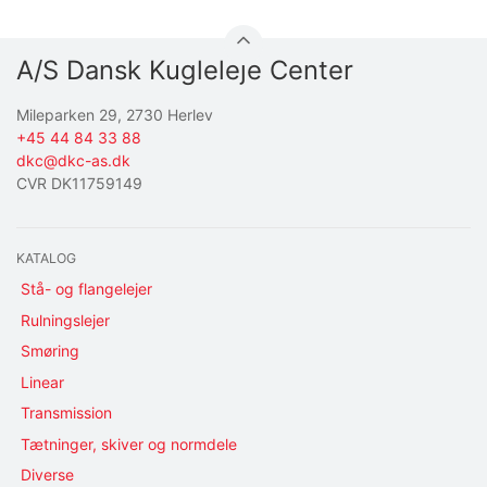
A/S Dansk Kugleleje Center
Mileparken 29, 2730 Herlev
+45 44 84 33 88
dkc@dkc-as.dk
CVR DK11759149
KATALOG
Stå- og flangelejer
Rulningslejer
Smøring
Linear
Transmission
Tætninger, skiver og normdele
Diverse