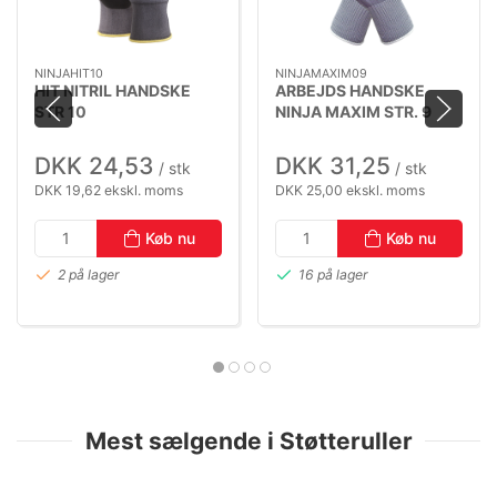
NINJAHIT10
NINJAMAXIM09
HIT NITRIL HANDSKE
ARBEJDS HANDSKE
STR 10
NINJA MAXIM STR. 9
DKK 24,53
DKK 31,25
/ stk
/ stk
DKK 19,62 ekskl. moms
DKK 25,00 ekskl. moms
Køb nu
Køb nu
2 på lager
16 på lager
Mest sælgende i Støtteruller