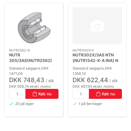
NUTR2562-N
NUTR1542X-V
NUTR
NUTR302X/3AS NTN
305/3AS(NUTR2562)
(NUTR1542-X-A INA) N
NTN 25X62X25
15X42X19
Standard salgspris DKK
Standard salgspris DKK
1.871,06
1.556,10
DKK 748,43
DKK 622,44
/ stk
/ stk
DKK 598,74 ekskl. moms
DKK 497,95 ekskl. moms
Køb nu
Køb nu
20 på lager
1 på fjernlager