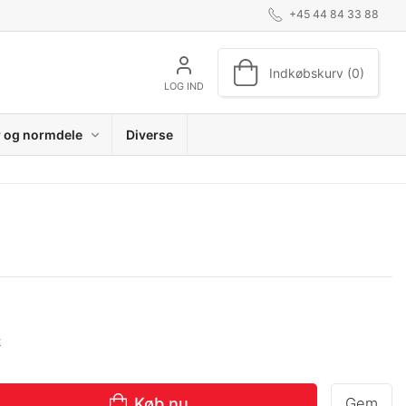
+45 44 84 33 88
Indkøbskurv (0)
LOG IND
r og normdele
Diverse
k
Køb nu
Gem