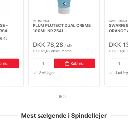
PLUM-2541
SWAR-0450
SE -
PLUM PLUTECT DUAL CREME
SWARFEG
ERSAL
100ML NR 2541
ORANGE 
)
PUMPEFL
26,45
DKK 78,28
DKK 1
/ stk
DKK 62,62 ekskl. moms
DKK 107,83
b nu
Køb nu
2 på lager
3 på lag
Mest sælgende i Spindellejer