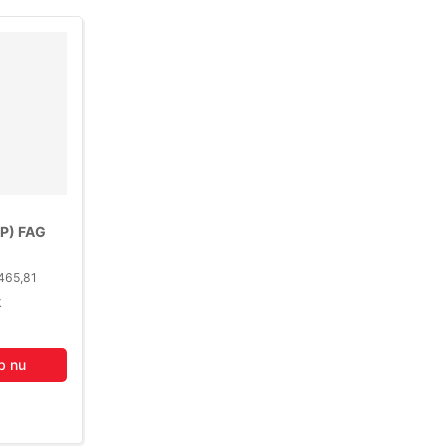
P) FAG
40°
.465,81
k
b nu