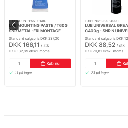
LUB-MOUNT-PASTE-60G
LUB-UNIVERSAL-400G
LUB MOUNTING PASTE / T60G
LUB UNIVERSAL GREA
SNR METAL-FRI MONTAGE
C400g - SNR N UNIV
PASTA (-30 TO +145°C)
FEDT (-20 TO +120°C
Standard salgspris DKK 237,30
Standard salgspris DKK 1
DKK 166,11
DKK 88,52
/ stk
/ stk
DKK 132,89 ekskl. moms
DKK 70,81 ekskl. moms
Køb nu
Kø
11 på lager
23 på lager