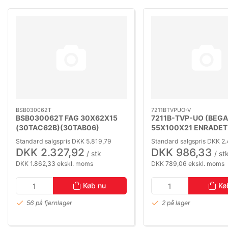
BSB030062T
7211BTVPUO-V
BSB030062T FAG 30X62X15
7211B-TVP-UO (BEGA
(30TAC62B)(30TAB06)
55X100X21 ENRADET
(MM30BS62)
VINKELKONT.LEJE B=
Standard salgspris DKK 5.819,79
Standard salgspris DKK 2
DKK 2.327,92
DKK 986,33
/ stk
/ st
DKK 1.862,33 ekskl. moms
DKK 789,06 ekskl. moms
Køb nu
Kø
56 på fjernlager
2 på lager