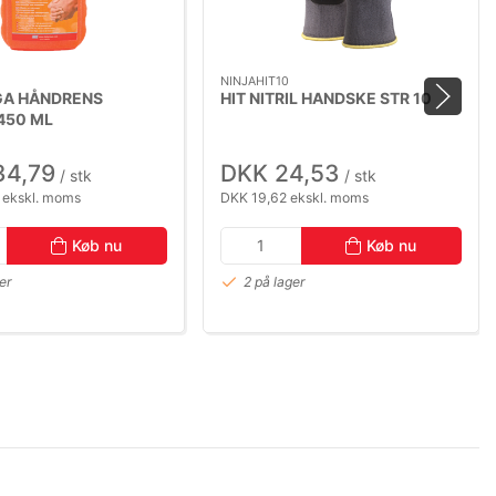
NINJAHIT10
A HÅNDRENS
HIT NITRIL HANDSKE STR 10
450 ML
ASKE
34,79
DKK 24,53
/ stk
/ stk
 ekskl. moms
DKK 19,62 ekskl. moms
Køb nu
Køb nu
er
2 på lager