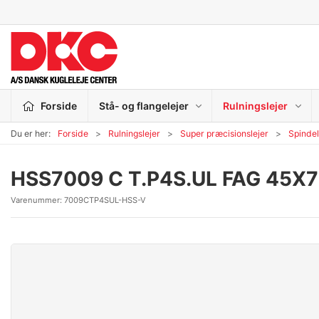
Forside
Stå- og flangelejer
Rulningslejer
Du er her:
Forside
Rulningslejer
Super præcisionslejer
Spindel
HSS7009 C T.P4S.UL FAG 45X
Varenummer:
7009CTP4SUL-HSS-V