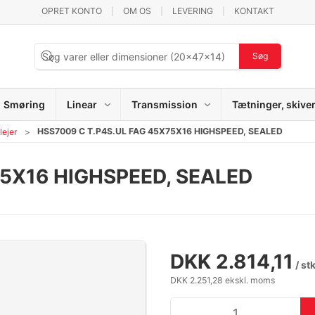
OPRET KONTO
OM OS
LEVERING
KONTAKT
Søg
Smøring
Linear
Transmission
Tætninger, skive
HSS7009 C T.P4S.UL FAG 45X75X16 HIGHSPEED, SEALED
lejer
75X16 HIGHSPEED, SEALED
DKK 2.814,11
/ st
DKK 2.251,28 ekskl. moms