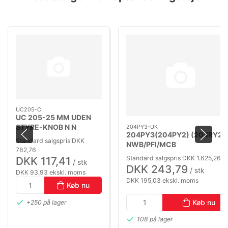
UC205-C
UC 205-25 MM UDEN
STYRE-KNOB N N
204PY3-UK
204PY3(204PY2) (204RY2)
(YAR205)(GYE25KRRB)
Standard salgspris DKK
NWB/PFI/MCB
782,76
16,027X45,237X18,542/15,4
Standard salgspris DKK 1.625,26
DKK 117,41
/ stk
DKK 243,79
/ stk
DKK 93,93 ekskl. moms
DKK 195,03 ekskl. moms
Køb nu
Køb nu
+250 på lager
108 på lager