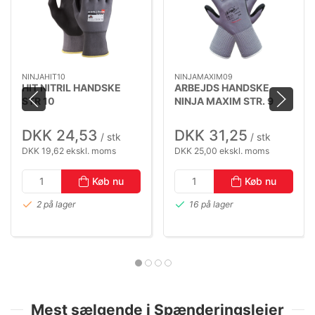
NINJAHIT10
NINJAMAXIM09
HIT NITRIL HANDSKE
ARBEJDS HANDSKE
STR 10
NINJA MAXIM STR. 9
DKK 24,53
DKK 31,25
/ stk
/ stk
DKK 19,62 ekskl. moms
DKK 25,00 ekskl. moms
Køb nu
Køb nu
2 på lager
16 på lager
Mest sælgende i Spænderingslejer