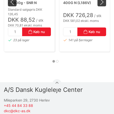
- C400g - SNR N
400G N (L186V)
UNIVERSAL FEDT (-20
OPERATING TEMP.: -40
Standard salgspris DKK
TO +120°C)
°C TO +130
DKK 726,28
126,45
/ stk
DKK 88,52
/ stk
DKK 581,02 ekskl. moms
DKK 70,81 ekskl. moms
Køb nu
Køb nu
23 på lager
141 på fjernlager
A/S Dansk Kugleleje Center
Mileparken 29, 2730 Herlev
+45 44 84 33 88
dkc@dkc-as.dk