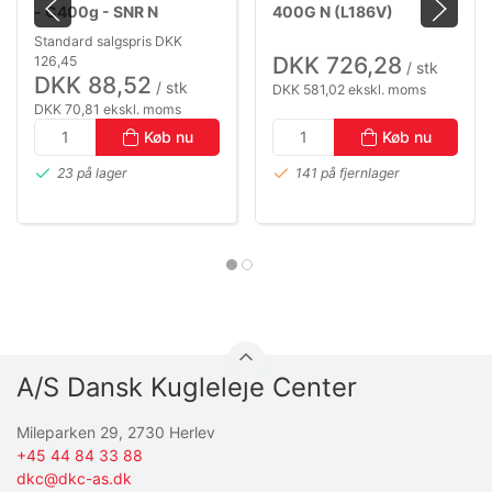
- C400g - SNR N
400G N (L186V)
UNIVERSAL FEDT (-20
OPERATING TEMP.: -40
Standard salgspris DKK
TO +120°C)
°C TO +130
DKK 726,28
126,45
/ stk
DKK 88,52
/ stk
DKK 581,02 ekskl. moms
DKK 70,81 ekskl. moms
Køb nu
Køb nu
23 på lager
141 på fjernlager
A/S Dansk Kugleleje Center
Mileparken 29, 2730 Herlev
+45 44 84 33 88
dkc@dkc-as.dk