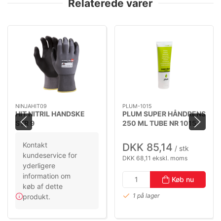
Relaterede varer
NINJAHIT09
PLUM-1015
HIT NITRIL HANDSKE
PLUM SUPER HÅNDRENS
STR 9
250 ML TUBE NR 1015
Kontakt
DKK 85,14
/ stk
kundeservice for
DKK 68,11 ekskl. moms
yderligere
information om
Køb nu
køb af dette
1 på lager
produkt.
Ikke på lager