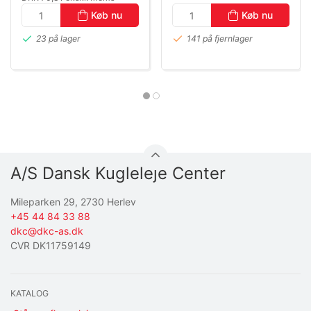
Køb nu
Køb nu
23 på lager
141 på fjernlager
A/S Dansk Kugleleje Center
Mileparken 29, 2730 Herlev
+45 44 84 33 88
dkc@dkc-as.dk
CVR DK11759149
KATALOG