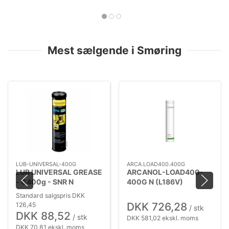
Mest sælgende i Smøring
LUB-UNIVERSAL-400G
ARCA.LOAD400.400G
LUB UNIVERSAL GREASE
ARCANOL-LOAD400-
- C400g - SNR N
400G N (L186V)
UNIVERSAL FEDT (-20
OPERATING TEMP.: -40
Standard salgspris DKK
TO +120°C)
°C TO +130
DKK 726,28
126,45
/ stk
DKK 88,52
/ stk
DKK 581,02 ekskl. moms
DKK 70,81 ekskl. moms