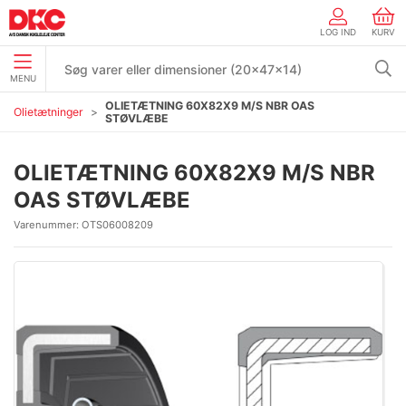
LOG IND
KURV
MENU
OLIETÆTNING 60X82X9 M/S NBR OAS
Olietætninger
STØVLÆBE
OLIETÆTNING 60X82X9 M/S NBR
OAS STØVLÆBE
Varenummer:
OTS06008209