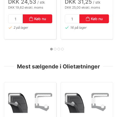
DKK 24,53
DKK 31,25
/ stk
/ stk
DKK 19,62 ekskl. moms
DKK 25,00 ekskl. moms
Køb nu
Køb nu
2 på lager
16 på lager
Mest sælgende i Olietætninger