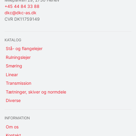
+45 44 84 33 88
dkc@dkc-as.dk
CVR DK11759149
KATALOG
Stå- og flangelejer
Rulningslejer
Smøring
Linear
Transmission
Tætninger, skiver og normdele
Diverse
INFORMATION
Om os
Kontakt