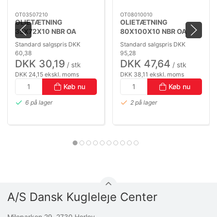
OT03507210
OT08010010
OLIETÆTNING
OLIETÆTNING
35X72X10 NBR OA
80X100X10 NBR OA
Standard salgspris DKK
Standard salgspris DKK
60,38
95,28
DKK 30,19
DKK 47,64
/ stk
/ stk
DKK 24,15 ekskl. moms
DKK 38,11 ekskl. moms
Køb nu
Køb nu
6 på lager
2 på lager
A/S Dansk Kugleleje Center
Mileparken 29, 2730 Herlev