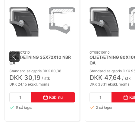
OT03507210
OT08010010
OLIETÆTNING 35X72X10 NBR
OLIETÆTNING 80X10
OA
OA
Standard salgspris DKK 60,38
Standard salgspris DKK 9
DKK 30,19
DKK 47,64
/ stk
/ stk
DKK 24,15 ekskl. moms
DKK 38,11 ekskl. moms
Køb nu
Kø
6 på lager
2 på lager