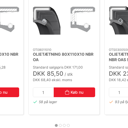
OT08011010
OTS030050
0X10 NBR
OLIETÆTNING 80X110X10 NBR
OLIETÆT
OA
NBR OAS
5,28
Standard salgspris DKK 171,00
Standard s
DKK 85,50
DKK 2
/ stk
DKK 68,40 ekskl. moms
DKK 18,42 
b nu
Køb nu
58 på lager
93 på fj