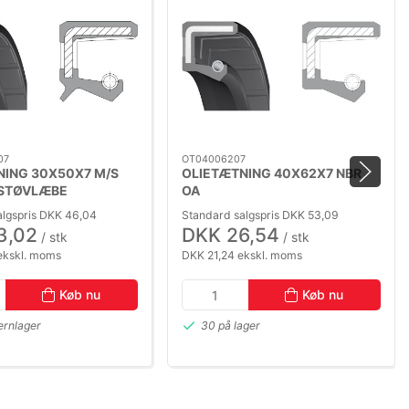
07
OT04006207
NING 30X50X7 M/S
OLIETÆTNING 40X62X7 NBR
 STØVLÆBE
OA
algspris DKK 46,04
Standard salgspris DKK 53,09
3,02
DKK 26,54
/ stk
/ stk
ekskl. moms
DKK 21,24 ekskl. moms
Køb nu
Køb nu
ernlager
30 på lager