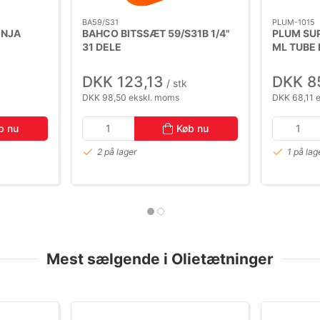
BA59/S31
PLUM-1015
INJA
BAHCO BITSSÆT 59/S31B 1/4"
PLUM SU
31 DELE
ML TUBE 
DKK 123,13
DKK 8
/ stk
DKK 98,50 ekskl. moms
DKK 68,11 
b nu
Køb nu
2 på lager
1 på lag
Mest sælgende i Olietætninger