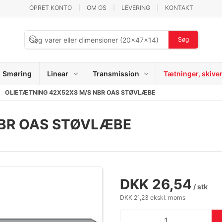
OPRET KONTO
OM OS
LEVERING
KONTAKT
Søg
Smøring
Linear
Transmission
Tætninger, skive
OLIETÆTNING 42X52X8 M/S NBR OAS STØVLÆBE
NBR OAS STØVLÆBE
DKK 26,54
/ stk
DKK 21,23 ekskl. moms