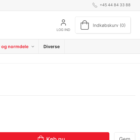
+45 44 84 33 88
Indkøbskurv (0)
LOG IND
r og normdele
Diverse
Køb nu
Gem