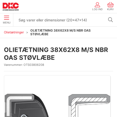
LOG IND
KURV
MENU
OLIETÆTNING 38X62X8 M/S NBR OAS
Olietætninger
STØVLÆBE
OLIETÆTNING 38X62X8 M/S NBR
OAS STØVLÆBE
Varenummer:
OTS03806208