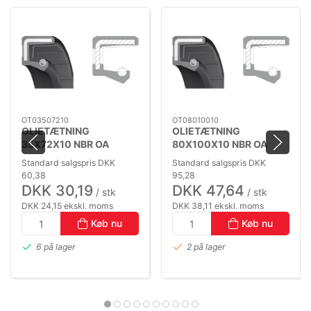
OT03507210
OT08010010
OLIETÆTNING
OLIETÆTNING
35X72X10 NBR OA
80X100X10 NBR OA
Standard salgspris DKK
Standard salgspris DKK
60,38
95,28
DKK 30,19
DKK 47,64
/ stk
/ stk
DKK 24,15 ekskl. moms
DKK 38,11 ekskl. moms
Køb nu
Køb nu
6 på lager
2 på lager