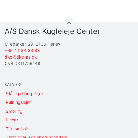
A/S Dansk Kugleleje Center
Mileparken 29, 2730 Herlev
+45 44 84 33 88
dkc@dkc-as.dk
CVR DK11759149
KATALOG
Stå- og flangelejer
Rulningslejer
Smøring
Linear
Transmission
Tætninger, skiver og normdele