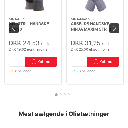
NINJAHIT10
NINJAMAXIM09
HIT NITRIL HANDSKE
ARBEJDS HANDSKE
STR 10
NINJA MAXIM STR. 9
DKK 24,53
DKK 31,25
/ stk
/ stk
DKK 19,62 ekskl. moms
DKK 25,00 ekskl. moms
Køb nu
Køb nu
2 på lager
16 på lager
Mest sælgende i Olietætninger