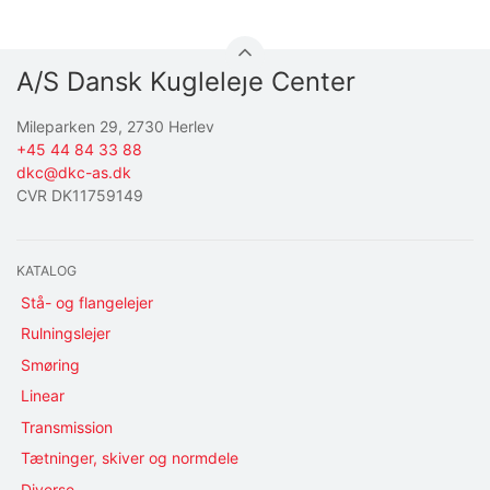
A/S Dansk Kugleleje Center
Mileparken 29, 2730 Herlev
+45 44 84 33 88
dkc@dkc-as.dk
CVR DK11759149
KATALOG
Stå- og flangelejer
Rulningslejer
Smøring
Linear
Transmission
Tætninger, skiver og normdele
Diverse