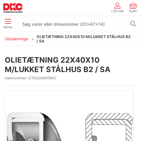
LOG IND
KURV
MENU
OLIETÆTNING 22X40X10 M/LUKKET STÅLHUS B2
Olietætninger
/ SA
OLIETÆTNING 22X40X10
M/LUKKET STÅLHUS B2 / SA
Varenummer:
OT02204010WC