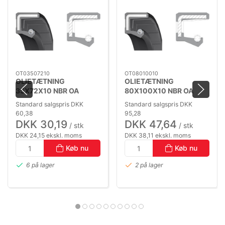
OT03507210
OT08010010
OLIETÆTNING
OLIETÆTNING
35X72X10 NBR OA
80X100X10 NBR OA
Standard salgspris DKK
Standard salgspris DKK
60,38
95,28
DKK 30,19
DKK 47,64
/ stk
/ stk
DKK 24,15 ekskl. moms
DKK 38,11 ekskl. moms
Køb nu
Køb nu
6 på lager
2 på lager