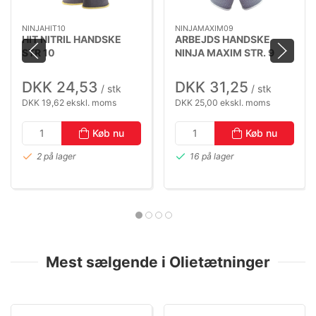
NINJAHIT10
NINJAMAXIM09
HIT NITRIL HANDSKE
ARBEJDS HANDSKE
STR 10
NINJA MAXIM STR. 9
DKK 24,53
DKK 31,25
/ stk
/ stk
DKK 19,62 ekskl. moms
DKK 25,00 ekskl. moms
Køb nu
Køb nu
2 på lager
16 på lager
Mest sælgende i Olietætninger