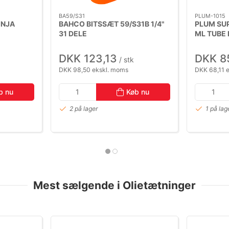
BA59/S31
PLUM-1015
INJA
BAHCO BITSSÆT 59/S31B 1/4"
PLUM SU
31 DELE
ML TUBE 
DKK 123,13
DKK 8
/ stk
DKK 98,50 ekskl. moms
DKK 68,11 
b nu
Køb nu
2 på lager
1 på lag
Mest sælgende i Olietætninger