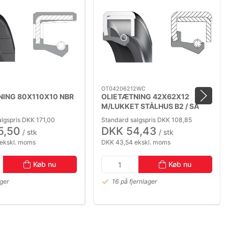
OT04206212WC
NING 80X110X10 NBR
OLIETÆTNING 42X62X12
M/LUKKET STÅLHUS B2 / SA
lgspris DKK 171,00
Standard salgspris DKK 108,85
5,50
DKK 54,43
/ stk
/ stk
ekskl. moms
DKK 43,54 ekskl. moms
Køb nu
Køb nu
ager
16 på fjernlager