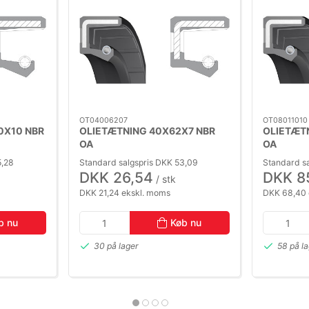
OT04006207
OT08011010
0X10 NBR
OLIETÆTNING 40X62X7 NBR
OLIETÆT
OA
OA
5,28
Standard salgspris DKK 53,09
Standard sa
DKK 26,54
DKK 8
/ stk
DKK 21,24 ekskl. moms
DKK 68,40 
b nu
Køb nu
30 på lager
58 på l