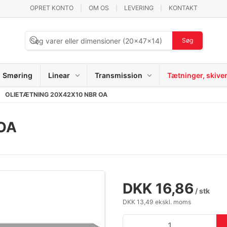
OPRET KONTO
OM OS
LEVERING
KONTAKT
Søg
Smøring
Linear
Transmission
Tætninger, skive
OLIETÆTNING 20X42X10 NBR OA
OA
DKK 16,86
/ stk
DKK 13,49 ekskl. moms