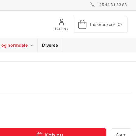
+45 44 84 33 88
Indkøbskurv (0)
LOG IND
r og normdele
Diverse
Køb nu
Gem