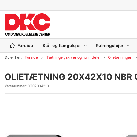
Forside
Stå- og flangelejer
Rulningslejer
Du er her:
Forside
Tætninger, skiver og normdele
Olietætninger
OLIETÆTNING 20X42X10 NBR 
Varenummer:
OT02004210