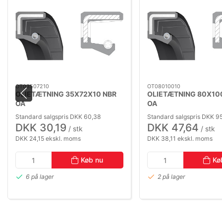
OT03507210
OT08010010
OLIETÆTNING 35X72X10 NBR
OLIETÆTNING 80X10
OA
OA
Standard salgspris DKK 60,38
Standard salgspris DKK 9
DKK 30,19
DKK 47,64
/ stk
/ stk
DKK 24,15 ekskl. moms
DKK 38,11 ekskl. moms
Køb nu
Kø
6 på lager
2 på lager