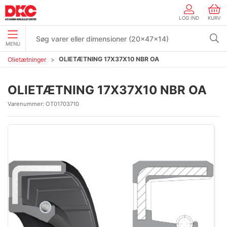
LOG IND
KURV
MENU
OLIETÆTNING 17X37X10 NBR OA
Olietætninger
OLIETÆTNING 17X37X10 NBR OA
Varenummer:
OT01703710