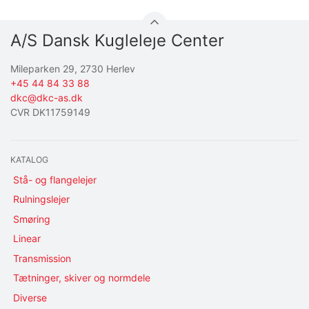
A/S Dansk Kugleleje Center
Mileparken 29, 2730 Herlev
+45 44 84 33 88
dkc@dkc-as.dk
CVR DK11759149
KATALOG
Stå- og flangelejer
Rulningslejer
Smøring
Linear
Transmission
Tætninger, skiver og normdele
Diverse