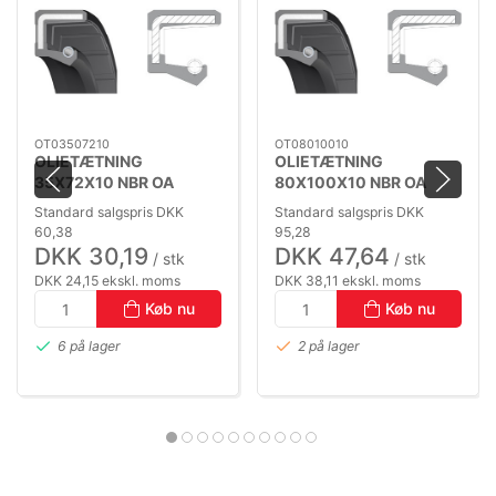
OT03507210
OT08010010
OLIETÆTNING
OLIETÆTNING
35X72X10 NBR OA
80X100X10 NBR OA
Standard salgspris DKK
Standard salgspris DKK
60,38
95,28
DKK 30,19
DKK 47,64
/ stk
/ stk
DKK 24,15 ekskl. moms
DKK 38,11 ekskl. moms
Køb nu
Køb nu
6 på lager
2 på lager