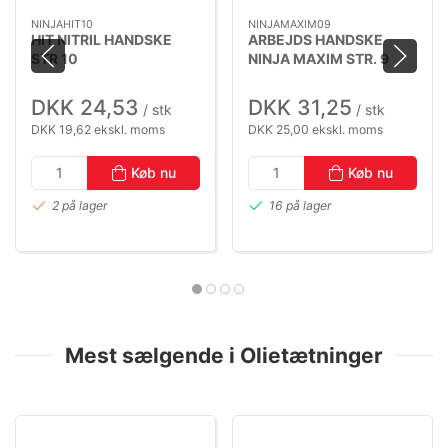
NINJAHIT10
NINJAMAXIM09
HIT NITRIL HANDSKE
ARBEJDS HANDSKE
STR 10
NINJA MAXIM STR. 9
DKK 24,53
DKK 31,25
/ stk
/ stk
DKK 19,62 ekskl. moms
DKK 25,00 ekskl. moms
Køb nu
Køb nu
2 på lager
16 på lager
Mest sælgende i Olietætninger