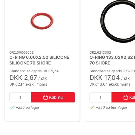
OR2.5000600S
OR2.6213302
O-RING 6,00X2,50 SILICONE
O-RING 133,02X2,62 
SILICONE 70 SHORE
70 SHORE
Standard salgspris DKK 5,34
Standard salgspris DKK 3
DKK 2,67
DKK 17,04
/ stk
/ stk
DKK 2,14 ekskl. moms
DKK 13,64 ekskl. moms
Køb nu
Kø
+250 på lager
+250 på fjernlager