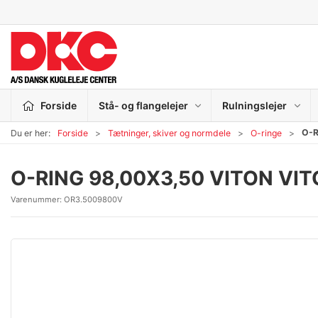
Forside
Stå- og flangelejer
Rulningslejer
O-R
Du er her:
Forside
Tætninger, skiver og normdele
O-ringe
O-RING 98,00X3,50 VITON VI
Varenummer:
OR3.5009800V