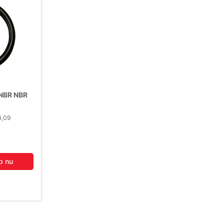
NBR NBR
4,09
b nu