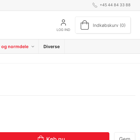
+45 44 84 33 88
Indkøbskurv (0)
LOG IND
r og normdele
Diverse
Køb nu
Gem