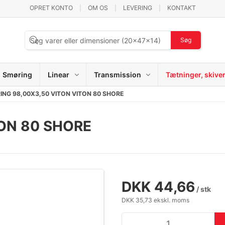
OPRET KONTO
OM OS
LEVERING
KONTAKT
Søg
Smøring
Linear
Transmission
Tætninger, skive
ING 98,00X3,50 VITON VITON 80 SHORE
TON 80 SHORE
DKK 44,66
/ stk
DKK 35,73 ekskl. moms