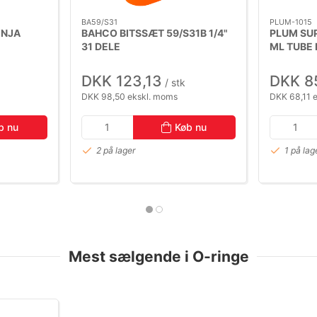
BA59/S31
PLUM-1015
INJA
BAHCO BITSSÆT 59/S31B 1/4"
PLUM SU
31 DELE
ML TUBE 
DKK 123,13
DKK 8
/ stk
DKK 98,50 ekskl. moms
DKK 68,11 
b nu
Køb nu
2 på lager
1 på lag
Mest sælgende i O-ringe