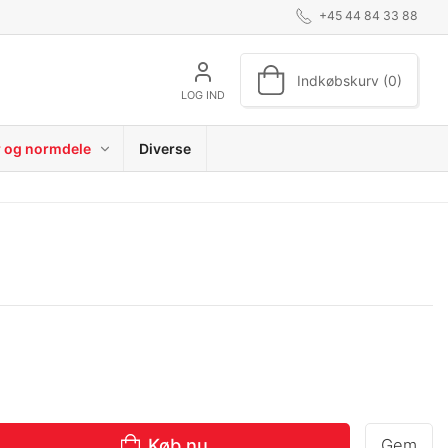
+45 44 84 33 88
Indkøbskurv (0)
LOG IND
r og normdele
Diverse
Køb nu
Gem