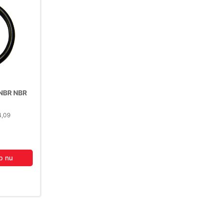
NBR NBR
4,09
b nu