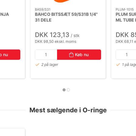
BA59/S31
PLUM-1015
INJA
BAHCO BITSSÆT 59/S31B 1/4"
PLUM SU
31 DELE
ML TUBE 
DKK 123,13
DKK 8
/ stk
DKK 98,50 ekskl. moms
DKK 68,11 
b nu
Køb nu
2 på lager
1 på lag
Mest sælgende i O-ringe