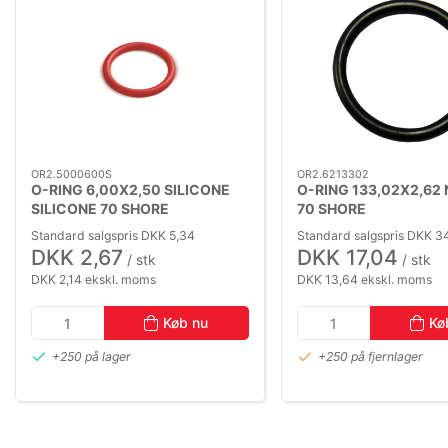
OR2.5000600S
OR2.6213302
O-RING 6,00X2,50 SILICONE
O-RING 133,02X2,62 
SILICONE 70 SHORE
70 SHORE
Standard salgspris DKK 5,34
Standard salgspris DKK 3
DKK 2,67
DKK 17,04
/ stk
/ stk
DKK 2,14 ekskl. moms
DKK 13,64 ekskl. moms
Køb nu
Kø
+250 på lager
+250 på fjernlager