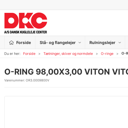
Forside
Stå- og flangelejer
Rulningslejer
O-R
Du er her:
Forside
Tætninger, skiver og normdele
O-ringe
O-RING 98,00X3,00 VITON VI
Varenummer:
OR3.0009800V