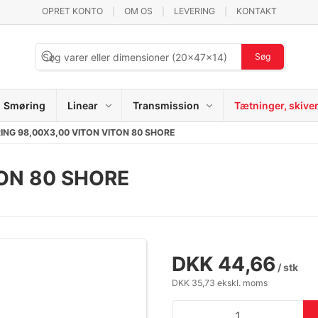
OPRET KONTO
OM OS
LEVERING
KONTAKT
Søg
Smøring
Linear
Transmission
Tætninger, skive
ING 98,00X3,00 VITON VITON 80 SHORE
TON 80 SHORE
DKK 44,66
/ stk
DKK 35,73 ekskl. moms