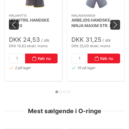
NINJAHIT10
NINJAMAXIM09
HIT NITRIL HANDSKE
ARBEJDS HANDSKE
STR 10
NINJA MAXIM STR. 9
DKK 24,53
DKK 31,25
/ stk
/ stk
DKK 19,62 ekskl. moms
DKK 25,00 ekskl. moms
Køb nu
Køb nu
2 på lager
16 på lager
Mest sælgende i O-ringe