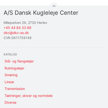
A/S Dansk Kugleleje Center
Mileparken 29, 2730 Herlev
+45 44 84 33 88
dkc@dkc-as.dk
CVR DK11759149
KATALOG
Stå- og flangelejer
Rulningslejer
Smøring
Linear
Transmission
Tætninger, skiver og normdele
Diverse