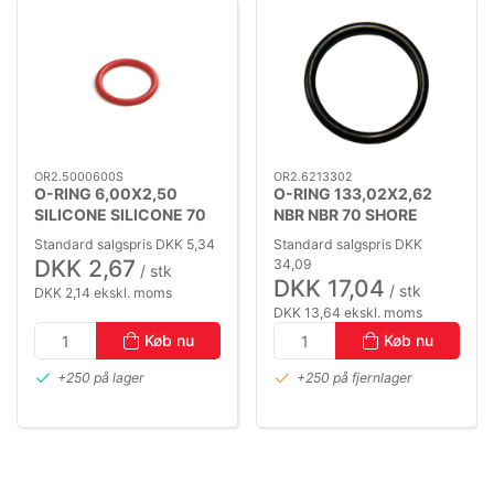
OR2.5000600S
OR2.6213302
O-RING 6,00X2,50
O-RING 133,02X2,62
SILICONE SILICONE 70
NBR NBR 70 SHORE
SHORE
Standard salgspris DKK 5,34
Standard salgspris DKK
DKK 2,67
34,09
/ stk
DKK 17,04
/ stk
DKK 2,14 ekskl. moms
DKK 13,64 ekskl. moms
Køb nu
Køb nu
+250 på lager
+250 på fjernlager