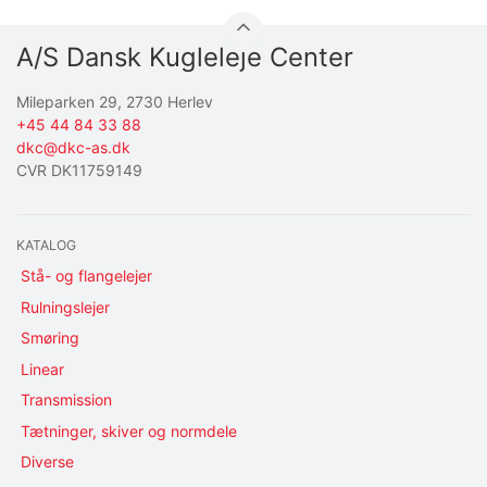
A/S Dansk Kugleleje Center
Mileparken 29, 2730 Herlev
+45 44 84 33 88
dkc@dkc-as.dk
CVR DK11759149
KATALOG
Stå- og flangelejer
Rulningslejer
Smøring
Linear
Transmission
Tætninger, skiver og normdele
Diverse