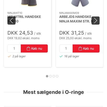
NINJAHIT10
NINJAMAXIM09
HIT NITRIL HANDSKE
ARBEJDS HANDSKE
STR 10
NINJA MAXIM STR. 9
DKK 24,53
DKK 31,25
/ stk
/ stk
DKK 19,62 ekskl. moms
DKK 25,00 ekskl. moms
Køb nu
Køb nu
2 på lager
16 på lager
Mest sælgende i O-ringe