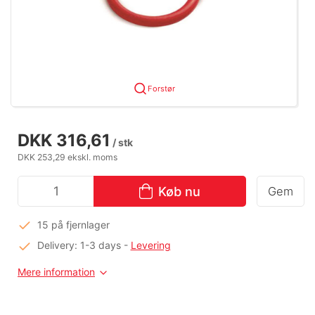
Forstør
DKK 316,61
/ stk
DKK 253,29 ekskl. moms
Køb nu
Gem
15 på fjernlager
Delivery: 1-3 days
-
Levering
Mere information