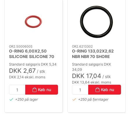
OR2.5000600S
OR2.6213302
O-RING 6,00X2,50
O-RING 133,02X2,62
SILICONE SILICONE 70
NBR NBR 70 SHORE
SHORE
Standard salgspris DKK 5,34
Standard salgspris DKK
DKK 2,67
34,09
/ stk
DKK 17,04
/ stk
DKK 2,14 ekskl. moms
DKK 13,64 ekskl. moms
Køb nu
Køb nu
+250 på lager
+250 på fjernlager