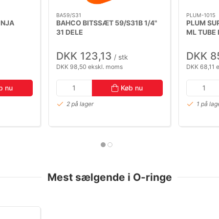
BA59/S31
PLUM-1015
INJA
BAHCO BITSSÆT 59/S31B 1/4"
PLUM SU
31 DELE
ML TUBE 
DKK 123,13
DKK 8
/ stk
DKK 98,50 ekskl. moms
DKK 68,11 
b nu
Køb nu
2 på lager
1 på lag
Mest sælgende i O-ringe