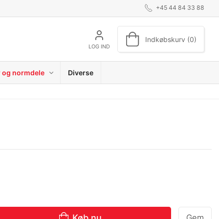
+45 44 84 33 88
Indkøbskurv (0)
LOG IND
r og normdele
Diverse
Køb nu
Gem