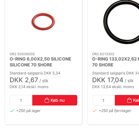
OR2.5000600S
OR2.6213302
O-RING 6,00X2,50 SILICONE
O-RING 133,02X2,62 
SILICONE 70 SHORE
70 SHORE
Standard salgspris DKK 5,34
Standard salgspris DKK 3
DKK 2,67
DKK 17,04
/ stk
/ stk
DKK 2,14 ekskl. moms
DKK 13,64 ekskl. moms
Køb nu
Kø
+250 på lager
+250 på fjernlager