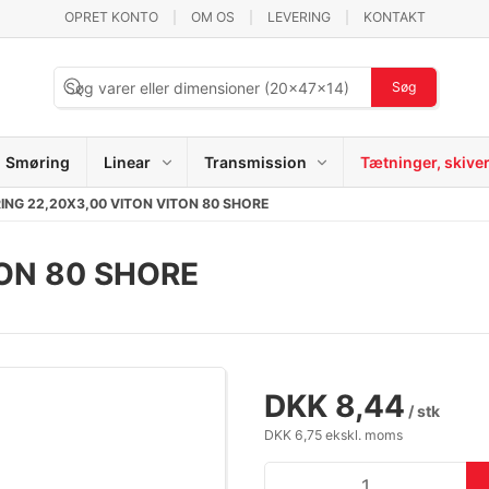
OPRET KONTO
OM OS
LEVERING
KONTAKT
Søg
Smøring
Linear
Transmission
Tætninger, skive
ING 22,20X3,00 VITON VITON 80 SHORE
TON 80 SHORE
DKK 8,44
/ stk
DKK 6,75 ekskl. moms