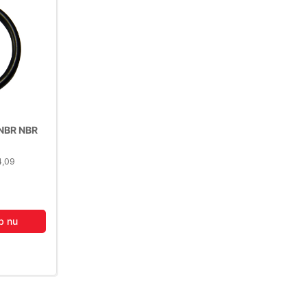
NBR NBR
4,09
b nu