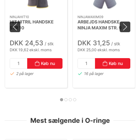
NINJAHIT10
NINJAMAXIM09
HIT NITRIL HANDSKE
ARBEJDS HANDSKE
STR 10
NINJA MAXIM STR. 9
DKK 24,53
DKK 31,25
/ stk
/ stk
DKK 19,62 ekskl. moms
DKK 25,00 ekskl. moms
Køb nu
Køb nu
2 på lager
16 på lager
Mest sælgende i O-ringe