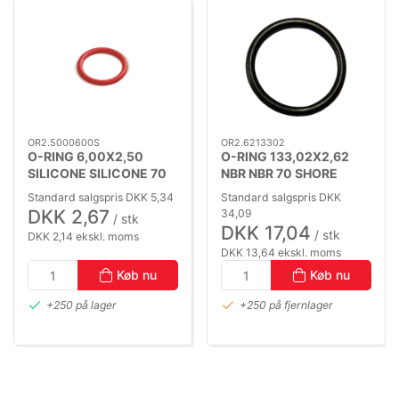
OR2.5000600S
OR2.6213302
O-RING 6,00X2,50
O-RING 133,02X2,62
SILICONE SILICONE 70
NBR NBR 70 SHORE
SHORE
Standard salgspris DKK 5,34
Standard salgspris DKK
DKK 2,67
34,09
/ stk
DKK 17,04
/ stk
DKK 2,14 ekskl. moms
DKK 13,64 ekskl. moms
Køb nu
Køb nu
+250 på lager
+250 på fjernlager