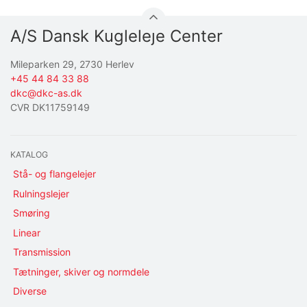
A/S Dansk Kugleleje Center
Mileparken 29, 2730 Herlev
+45 44 84 33 88
dkc@dkc-as.dk
CVR DK11759149
KATALOG
Stå- og flangelejer
Rulningslejer
Smøring
Linear
Transmission
Tætninger, skiver og normdele
Diverse