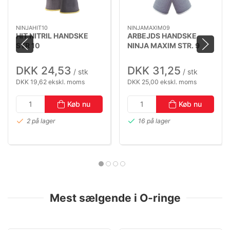
NINJAHIT10
NINJAMAXIM09
HIT NITRIL HANDSKE
ARBEJDS HANDSKE
STR 10
NINJA MAXIM STR. 9
DKK 24,53
DKK 31,25
/ stk
/ stk
DKK 19,62 ekskl. moms
DKK 25,00 ekskl. moms
Køb nu
Køb nu
2 på lager
16 på lager
Mest sælgende i O-ringe