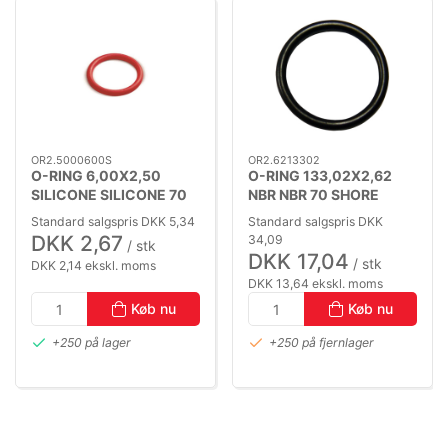
OR2.5000600S
OR2.6213302
O-RING 6,00X2,50
O-RING 133,02X2,62
SILICONE SILICONE 70
NBR NBR 70 SHORE
SHORE
Standard salgspris DKK 5,34
Standard salgspris DKK
DKK 2,67
34,09
/ stk
DKK 17,04
/ stk
DKK 2,14 ekskl. moms
DKK 13,64 ekskl. moms
Køb nu
Køb nu
+250 på lager
+250 på fjernlager