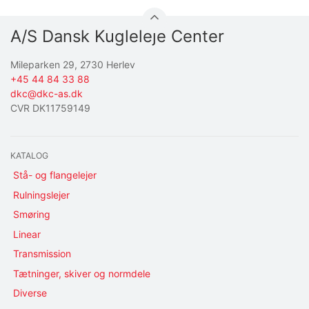
A/S Dansk Kugleleje Center
Mileparken 29, 2730 Herlev
+45 44 84 33 88
dkc@dkc-as.dk
CVR DK11759149
KATALOG
Stå- og flangelejer
Rulningslejer
Smøring
Linear
Transmission
Tætninger, skiver og normdele
Diverse