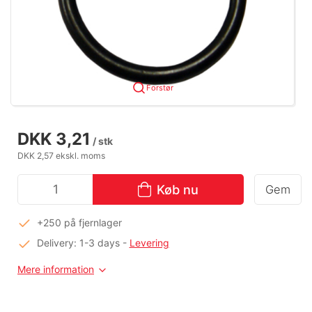
Forstør
DKK 3,21
/ stk
DKK 2,57 ekskl. moms
Køb nu
Gem
+250 på fjernlager
Delivery: 1-3 days
-
Levering
Mere information