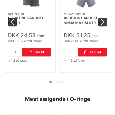
NINJAHIT10
NINJAMAXIM09
HIT NITRIL HANDSKE
ARBEJDS HANDSKE
STR 10
NINJA MAXIM STR. 9
DKK 24,53
DKK 31,25
/ stk
/ stk
DKK 19,62 ekskl. moms
DKK 25,00 ekskl. moms
Køb nu
Køb nu
2 på lager
16 på lager
Mest sælgende i O-ringe