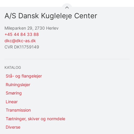
A/S Dansk Kugleleje Center
Mileparken 29, 2730 Herlev
+45 44 84 33 88
dkc@dkc-as.dk
CVR DK11759149
KATALOG
Stå- og flangelejer
Rulningslejer
Smøring
Linear
Transmission
Tætninger, skiver og normdele
Diverse