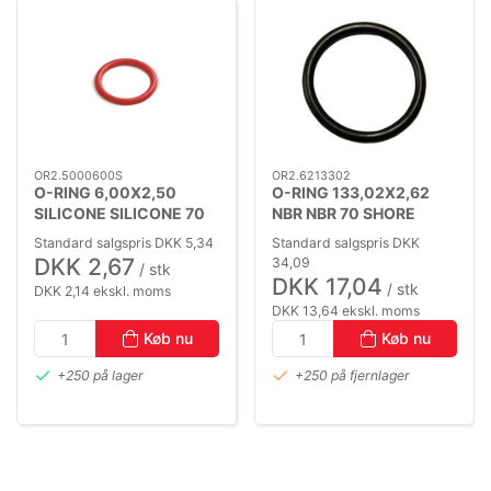
OR2.5000600S
OR2.6213302
O-RING 6,00X2,50
O-RING 133,02X2,62
SILICONE SILICONE 70
NBR NBR 70 SHORE
SHORE
Standard salgspris DKK 5,34
Standard salgspris DKK
DKK 2,67
34,09
/ stk
DKK 17,04
/ stk
DKK 2,14 ekskl. moms
DKK 13,64 ekskl. moms
Køb nu
Køb nu
+250 på lager
+250 på fjernlager