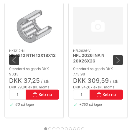
HK1212-N
HFL2026-V
HK 1212 NTN 12X18X12
HFL 2026 INA N
20X26X26
Standard salgspris DKK
Standard salgspris DKK
93,13
773,98
DKK 37,25
DKK 309,59
/ stk
/ stk
DKK 29,80 ekskl. moms
DKK 247,67 ekskl. moms
Køb nu
Køb nu
60 på lager
+250 på lager