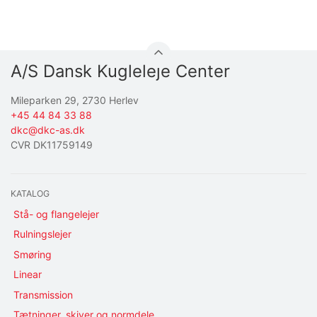
A/S Dansk Kugleleje Center
Mileparken 29, 2730 Herlev
+45 44 84 33 88
dkc@dkc-as.dk
CVR DK11759149
KATALOG
Stå- og flangelejer
Rulningslejer
Smøring
Linear
Transmission
Tætninger, skiver og normdele