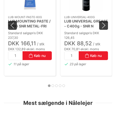
LUB-MOUNT-PASTE-60G
LUB-UNIVERSAL-400G
LUB MOUNTING PASTE /
LUB UNIVERSAL GREASE
T60G SNR METAL-FRI
- C400g - SNR N
MONTAGE PASTA (-30
UNIVERSAL FEDT (-20
Standard salgspris DKK
Standard salgspris DKK
TO +145°C)
TO +120°C)
237,30
126,45
DKK 166,11
DKK 88,52
/ stk
/ stk
DKK 132,89 ekskl. moms
DKK 70,81 ekskl. moms
Køb nu
Køb nu
11 på lager
23 på lager
Mest sælgende i Nålelejer