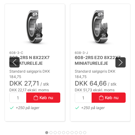
608-3-C
608-3-J
608-2RS N 8X22X7
608-2RS EZO 8X22X7
MINIATURELEJE
MINIATURELEJE
Standard salgspris DKK
Standard salgspris DKK
184,75
184,75
DKK 27,71
DKK 64,66
/ stk
/ stk
DKK 22,17 ekskl. moms
DKK 51,73 ekskl. moms
Køb nu
Køb nu
+250 på lager
+250 på lager