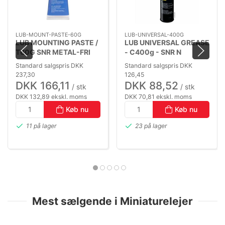
LUB-MOUNT-PASTE-60G
LUB-UNIVERSAL-400G
LUB MOUNTING PASTE /
LUB UNIVERSAL GREASE
T60G SNR METAL-FRI
- C400g - SNR N
MONTAGE PASTA (-30
UNIVERSAL FEDT (-20
Standard salgspris DKK
Standard salgspris DKK
TO +145°C)
TO +120°C)
237,30
126,45
DKK 166,11
DKK 88,52
/ stk
/ stk
DKK 132,89 ekskl. moms
DKK 70,81 ekskl. moms
Køb nu
Køb nu
11 på lager
23 på lager
Mest sælgende i Miniaturelejer