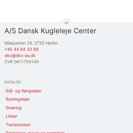
A/S Dansk Kugleleje Center
Mileparken 29, 2730 Herlev
+45 44 84 33 88
dkc@dkc-as.dk
CVR DK11759149
KATALOG
Stå- og flangelejer
Rulningslejer
Smøring
Linear
Transmission
Tætninger, skiver og normdele