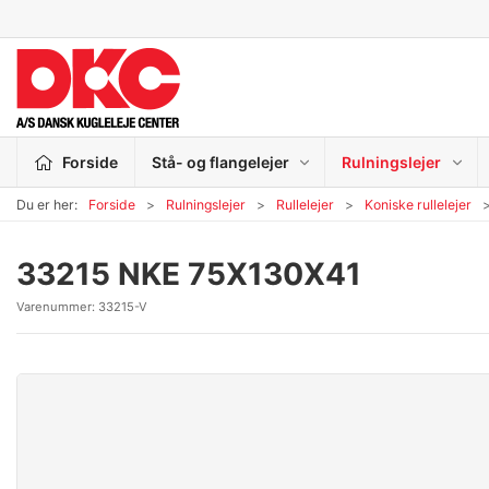
Forside
Stå- og flangelejer
Rulningslejer
Du er her:
Forside
Rulningslejer
Rullelejer
Koniske rullelejer
33215 NKE 75X130X41
Varenummer:
33215-V