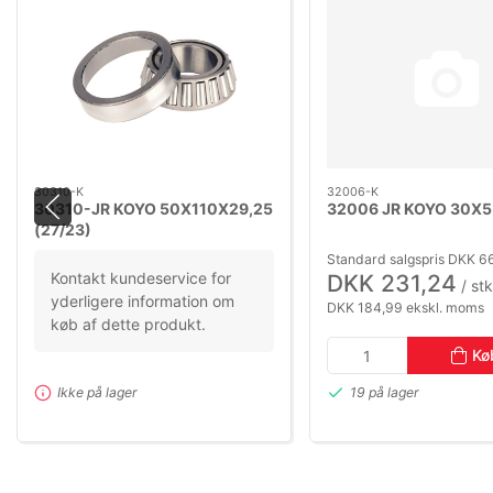
30310-K
32006-K
30310-JR KOYO 50X110X29,25
32006 JR KOYO 30X5
(27/23)
Standard salgspris DKK 6
Kontakt kundeservice for
DKK 231,24
/ stk
yderligere information om
DKK 184,99 ekskl. moms
køb af dette produkt.
Kø
19 på lager
Ikke på lager