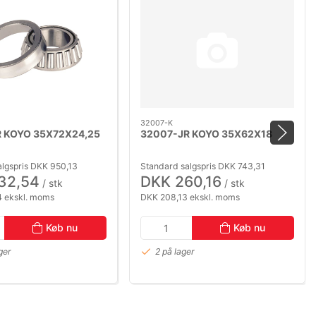
32007-K
 KOYO 35X72X24,25
32007-JR KOYO 35X62X18
algspris DKK 950,13
Standard salgspris DKK 743,31
32,54
DKK 260,16
/ stk
/ stk
 ekskl. moms
DKK 208,13 ekskl. moms
Køb nu
Køb nu
ger
2 på lager