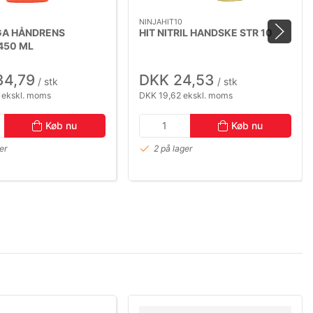
NINJAHIT10
A HÅNDRENS
HIT NITRIL HANDSKE STR 10
450 ML
ASKE
34,79
DKK 24,53
/ stk
/ stk
 ekskl. moms
DKK 19,62 ekskl. moms
Køb nu
Køb nu
er
2 på lager