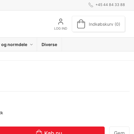
+45 44 84 33 88
Indkøbskurv (0)
LOG IND
r og normdele
Diverse
tk
Køb nu
Gem