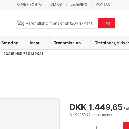
OPRET KONTO
OM OS
LEVERING
KONTAKT
Søg
Smøring
Linear
Transmission
Tætninger, skive
33215 NKE 75X130X41
DKK 1.449,65
/ s
DKK 1.159,72 ekskl. moms