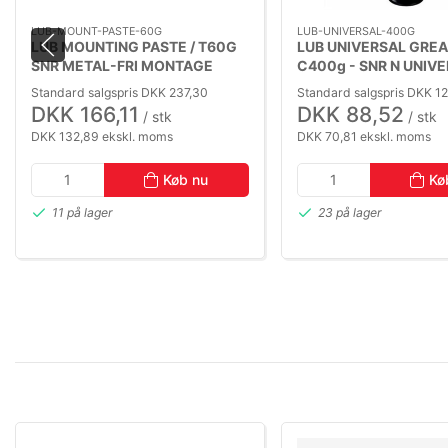
LUB-MOUNT-PASTE-60G
LUB-UNIVERSAL-400G
LUB MOUNTING PASTE / T60G
LUB UNIVERSAL GREA
SNR METAL-FRI MONTAGE
C400g - SNR N UNIV
PASTA (-30 TO +145°C)
FEDT (-20 TO +120°C
Standard salgspris DKK 237,30
Standard salgspris DKK 1
DKK 166,11
DKK 88,52
/ stk
/ stk
DKK 132,89 ekskl. moms
DKK 70,81 ekskl. moms
Køb nu
Kø
11 på lager
23 på lager