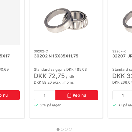
30202-C
32207-K
5X17
30202 N 15X35X11,75
32207-JR
60,69
Standard salgspris DKK 485,03
Standard s
DKK 72,75
DKK 3
/ stk
DKK 58,20 ekskl. moms
DKK 266,04
b nu
Køb nu
216 på lager
17 på la