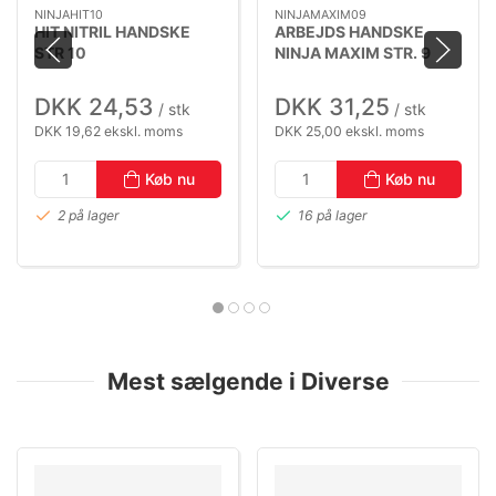
NINJAHIT10
NINJAMAXIM09
HIT NITRIL HANDSKE
ARBEJDS HANDSKE
STR 10
NINJA MAXIM STR. 9
DKK 24,53
DKK 31,25
/ stk
/ stk
DKK 19,62 ekskl. moms
DKK 25,00 ekskl. moms
Køb nu
Køb nu
2 på lager
16 på lager
Mest sælgende i Diverse