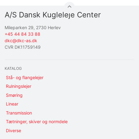
A/S Dansk Kugleleje Center
Mileparken 29, 2730 Herlev
+45 44 84 33 88
dkc@dkc-as.dk
CVR DK11759149
KATALOG
Stå- og flangelejer
Rulningslejer
Smøring
Linear
Transmission
Tætninger, skiver og normdele
Diverse