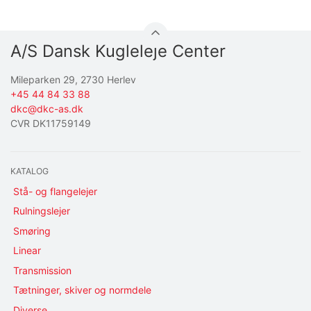
A/S Dansk Kugleleje Center
Mileparken 29, 2730 Herlev
+45 44 84 33 88
dkc@dkc-as.dk
CVR DK11759149
KATALOG
Stå- og flangelejer
Rulningslejer
Smøring
Linear
Transmission
Tætninger, skiver og normdele
Diverse