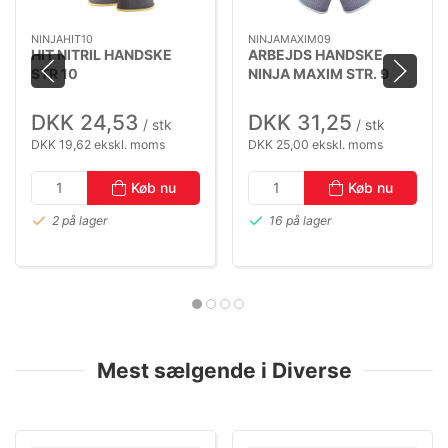
NINJAHIT10
NINJAMAXIM09
HIT NITRIL HANDSKE
ARBEJDS HANDSKE
STR 10
NINJA MAXIM STR. 9
DKK 24,53
DKK 31,25
/ stk
/ stk
DKK 19,62 ekskl. moms
DKK 25,00 ekskl. moms
Køb nu
Køb nu
2 på lager
16 på lager
Mest sælgende i Diverse