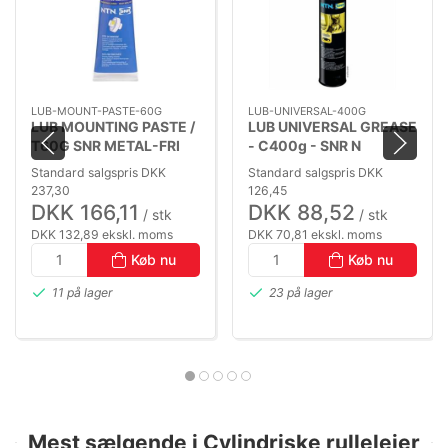
LUB-MOUNT-PASTE-60G
LUB-UNIVERSAL-400G
LUB MOUNTING PASTE /
LUB UNIVERSAL GREASE
T60G SNR METAL-FRI
- C400g - SNR N
MONTAGE PASTA (-30
UNIVERSAL FEDT (-20
Standard salgspris DKK
Standard salgspris DKK
TO +145°C)
TO +120°C)
237,30
126,45
DKK 166,11
DKK 88,52
/ stk
/ stk
DKK 132,89 ekskl. moms
DKK 70,81 ekskl. moms
Køb nu
Køb nu
11 på lager
23 på lager
Mest sælgende i Cylindriske rullelejer