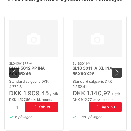
SL045012PP-V
SL183011-V
SL04 5012 PP INA
SL18 3011-A-XL INA
60X95X46
55X90X26
(NNF5012A.2LSV)
Standard salgspris DKK
Standard salgspris DKK
4.773,61
2.852,41
DKK 1.909,45
DKK 1.140,97
/ stk
/ stk
DKK 1.527,56 ekskl. moms
DKK 912,77 ekskl. moms
Køb nu
Køb nu
6 på lager
+250 på lager